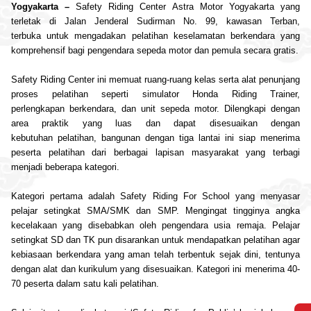
Yogyakarta
–
Safety
Riding
Center
Astra
Motor
Yogyakarta
yang
terletak di Jalan Jenderal Sudirman No. 99, kawasan Terban,
terbuka
untuk
mengadakan
pelatihan
keselamatan
berkendara
yang
komprehensif bagi pengendara sepeda
motor
dan pemula secara gratis.
Safety
Riding
Center
ini memuat ruang-ruang kelas serta alat penunjang
proses
pelatihan
seperti simulator Honda
Riding
Trainer,
perlengkapan
berkendara
, dan unit sepeda
motor
. Dilengkapi dengan
area praktik yang luas dan dapat disesuaikan dengan
kebutuhan
pelatihan
, bangunan dengan tiga lantai ini siap menerima
peserta
pelatihan
dari berbagai lapisan masyarakat yang terbagi
menjadi beberapa kategori.
Kategori pertama adalah
Safety
Riding
For School yang menyasar
pelajar setingkat SMA/SMK dan SMP. Mengingat tingginya angka
kecelakaan yang disebabkan oleh pengendara usia remaja. Pelajar
setingkat SD dan TK pun disarankan
untuk
mendapatkan
pelatihan
agar
kebiasaan
berkendara
yang aman telah terbentuk sejak dini, tentunya
dengan alat dan kurikulum yang disesuaikan. Kategori ini menerima 40-
70 peserta dalam satu kali
pelatihan
.