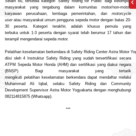
Selain itu, tersedia kategori ‘
Safety
Riding
for Public’ bagi kelompok
masyarakat yang tergabung dalam komunitas
motor
/non-
motor
,
karyawan perusahaan, lembaga pemerintahan, dan
motorcycle
user
atau masyarakat umum pengguna sepeda
motor
dengan batas 20-
30 peserta. Kategori terakhir, adalah khusus pemula yang
terbuka
untuk
1-3 peserta dengan syarat telah berumur 17 tahun dan
terampil mengendarai sepeda
motor
.
Pelatihan
keselamatan
berkendara
di
Safety
Riding
Center
Astra
Motor
Yo
diisi oleh 4 Instruktur
Safety
Riding
yang sudah tersertifikasi secara
ATPM Sepeda
Motor
Honda (AHM) dan sertifikasi yang diakui negara
(BNSP). Bagi masyarakat yang tertarik
mengikuti
pelatihan
keselamatan
berkendara
dapat mendaftar melalui
Muhammad Ali Iqbal, selaku
Safety
Riding
dan Community
Development Supervisor
Astra
Motor
Yogyakarta
dengan menghubungi
082114815875 (Whatsapp).
***