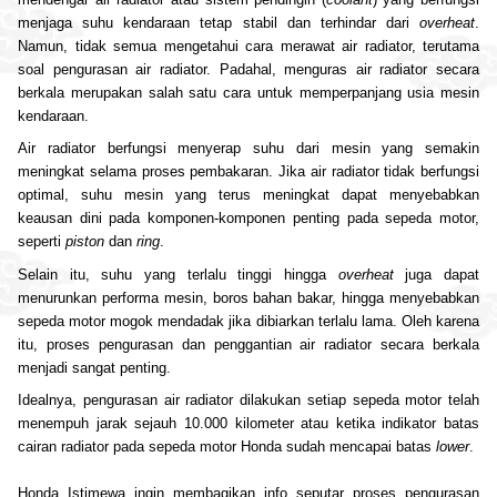
menjaga suhu kendaraan tetap stabil dan terhindar dari
overheat
.
Namun, tidak semua mengetahui cara merawat
air radiator
, terutama
soal pengurasan
air radiator
. Padahal, menguras
air radiator
secara
berkala merupakan salah satu cara untuk memperpanjang usia mesin
kendaraan.
Air radiator
berfungsi menyerap suhu dari mesin yang semakin
meningkat selama proses pembakaran. Jika
air radiator
tidak berfungsi
optimal, suhu mesin yang terus meningkat dapat menyebabkan
keausan dini pada komponen-komponen penting pada sepeda motor,
seperti
piston
dan
ring
.
Selain itu, suhu yang terlalu tinggi hingga
overheat
juga dapat
menurunkan performa mesin, boros bahan bakar, hingga menyebabkan
sepeda motor mogok mendadak jika dibiarkan terlalu lama. Oleh karena
itu, proses pengurasan dan penggantian
air radiator
secara berkala
menjadi sangat penting.
Idealnya, pengurasan
air radiator
dilakukan setiap sepeda motor telah
menempuh jarak sejauh 10.000 kilometer atau ketika indikator batas
cairan radiator pada sepeda motor Honda sudah mencapai batas
lower
.
Honda Istimewa ingin membagikan info seputar proses pengurasan