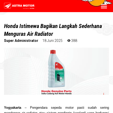
Honda Istimewa Bagikan Langkah Sederhana
Menguras Air Radiator
Super Administrator
18 Juni 2025
388
Yogyakarta
– Pengendara sepeda motor pasti sudah sering
mendengar
air radiator
atau sistem pendingin (
coolant
) yang berfungsi