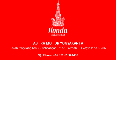
ASTRA MOTOR YOGYAKARTA
Jalan Magelang Km 7,2 Sendangadi, Mlati, Sleman, D.I.Yogyakarta 55285
Phone +62 821-8100-1400
Total pengunjung
25981
|
User online saat ini
103
Media Sosial Kami