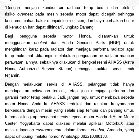
“Dengan menjaga kondisi
air radiator
tetap bersih dan efektif,
risiko
overheat
pada mesin sepeda motor dapat dicegah sehingga
konsumsi bahan bakar menjadi lebih efisien, dan biaya perbaikan besar
di kemudian hari dapat dihindari”, ungkap Danang.
Bagi pengguna sepeda motor Honda, disarankan untuk
menggunakan
coolant
dari Honda Genuine Parts (HGP) untuk
menghindari karat pada radiator dan menjaga performa radiator agar
tetap maksimal. Jika ingin melakukan pengurasan
air radiator
maupun
perawatan lainnya, sebaiknya dilakukan di bengkel resmi AHASS (Astra
Honda Authorized Service Station) sehingga kualitas servis lebih
terjamin.
Dengan melakukan servis di AHASS, pelanggan tidak hanya
mendapatkan pelayanan terbaik, tetapi juga menjaga performa dan
garansi motor tetap berlaku. Jadi, jangan ragu untuk membawa sepeda
motor Honda Anda ke AHASS terdekat dan rasakan kenyamanan
berkendara dengan mesin yang selalu siap tempur dan panjang umur.
Informasi lengkap mengenai servis sepeda motor Honda di Astra Motor
Center Yogyakarta dapat diakses melalui aplikasi MotorkuX atau
melalui layanan
customer care
dalam format
chatbot
, Amanda, yang
dapat dihubungi melalui nomor WhatsApp 082210088133.